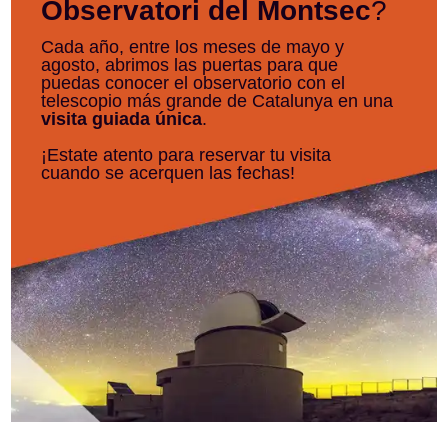
Observatori del Montsec
?
Cada año, entre los meses de mayo y
agosto, abrimos las puertas para que
puedas conocer el observatorio con el
telescopio más grande de Catalunya en una
visita guiada única
.
¡Estate atento para reservar tu visita
cuando se acerquen las fechas!