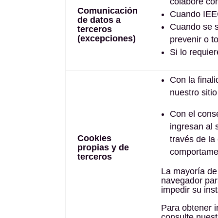
colabore con
Comunicación
Cuando IEEC
de datos a
Cuando se so
terceros
(excepciones)
prevenir o t
Si lo requie
Con la final
nuestro siti
Con el conse
ingresan al 
Cookies
través de la
propias y de
comportamen
terceros
L
a mayoría de
navegador para
impedir su ins
Para obtener i
consulte nues