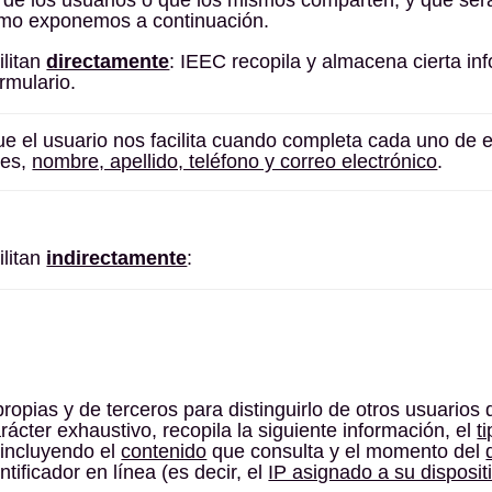
como exponemos a continuación.
ilitan
directamente
: IEEC recopila y almacena cierta in
rmulario.
ue el usuario nos facilita cuando completa cada uno de 
 es,
nombre, apellido, teléfono y correo electrónico
.
ilitan
indirectamente
:
propias y de terceros para distinguirlo de otros usuarios 
arácter exhaustivo, recopila la siguiente información, el
t
 incluyendo el
contenido
que consulta y el momento del
ntificador en línea (es decir, el
IP asignado a su disposit