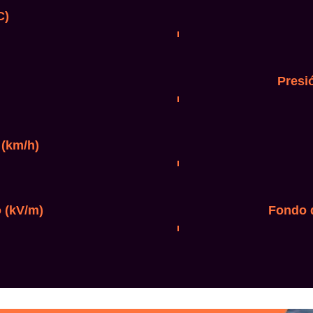
C)
Presi
 (km/h)
 (kV/m)
Fondo d