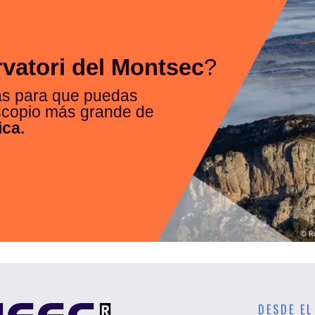
vatori del Montsec
?
as para que puedas
escopio más grande de
ica.
DESDE EL